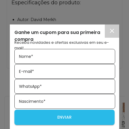
Especificações do produto:
Autor: David Merkh
Editora: Hagnos
Ganhe um cupom para sua primeira
Páginas: 272 Páginas
compra
Receba novidades e ofertas exclusivas em seu e-
Formato: 13,5 x 20,5 cm
mail!
Nome*
ISBN: 9788524305078
E-mail*
Veja também
WhatsApp*
Nascimento*
35
%
OFF
35
%
OFF
ENVIAR