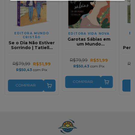
EDITORA MUNDO
ED
EDITORA VIDA NOVA
CRISTÃO
Garotas Sábias em
Se o Dia Não Estiver
um Mundo
Sorrindo | Tatielle
Pereg
Selvagem Mary A.
Katluryn
Livr
Kassian
Eri
R$79,99
R$51,99
R$79,99
R$51,99
R$1
R$50,43
com
Pix
R$50,43
com
Pix
R
COMPRAR
COMPRAR
C