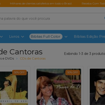
Milhares de clientes satisfeitos em todo o Brasil.
Receba Com Toda Segu
Biblias Full Color
Livros
Bíblias Edição P
de Cantoras
Exibindo 1-3 de 3 produt
s e DVDs
CDs de Cantoras
50
%
OFF
50
%
OFF