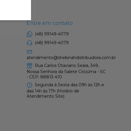
Entre em contato
(48) 99149-4079
(48) 99149-4079
atendimento@shekinahdistribuidora.com.br
Rua Carlos Otaviano Seara, 349,
Nossa Senhora da Salete Criciúma - SC
- CEP: 88813-410
Segunda à Sexta das 09h às 12h e
das 14h às 17h (Horário de
Atendimento Site)