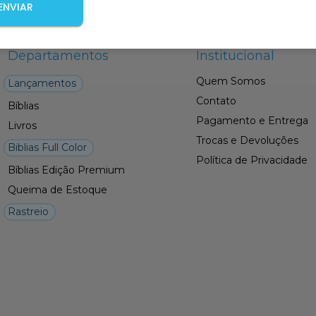
ENVIAR
Departamentos
Institucional
Quem Somos
Lançamentos
Contato
Bíblias
Pagamento e Entrega
Livros
Trocas e Devoluções
Biblias Full Color
Política de Privacidade
Bíblias Edição Premium
Queima de Estoque
Rastreio