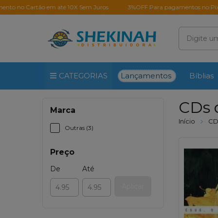
o Cartão em até 10X Sem Juros
3%OFF Para pagamentos no Pix
Lançamentos
CATEGORIAS
Bíblias
CDs 
Marca
Início
CD
Outras (3)
Preço
De
Até
Aplicar