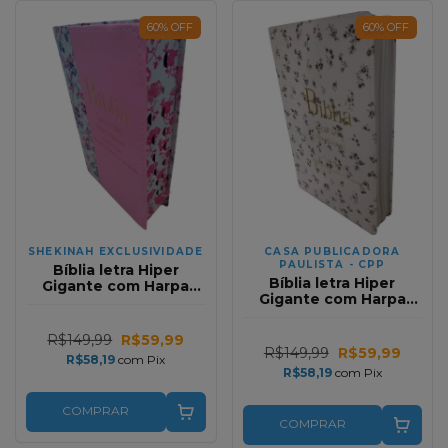
60
%
OFF
60
%
OFF
SHEKINAH EXCLUSIVIDADE
CASA PUBLICADORA
PAULISTA - CPP
Bíblia letra Hiper
Bíblia letra Hiper
Gigante com Harpa
Gigante com Harpa
Relevo Bicolor Floral
Relevo Flores Pretas
Bege e Rosa Full Color
com Zíper Full Color
R$149,99
R$59,99
R$149,99
R$59,99
R$58,19
com
Pix
R$58,19
com
Pix
COMPRAR
COMPRAR