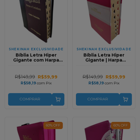
SHEKINAH EXCLUSIVIDADE
SHEKINAH EXCLUSIVIDADE
Bíblia Letra Hiper
Bíblia Letra Hiper
Gigante com Harpa
Gigante | Harpa
Premium Bicolor Vinho
Avivada e Corinhos |
e Preta RC Full Color
Tricolor Branco e Rosa
Full Color
R$149,99
R$59,99
R$149,99
R$59,99
R$58,19
com
Pix
R$58,19
com
Pix
COMPRAR
COMPRAR
60
%
OFF
60
%
OFF