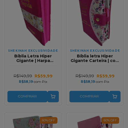
SHEKINAH EXCLUSIVIDADE
SHEKINAH EXCLUSIVIDADE
Bíblia Letra Hiper
Bíblia letra Hiper
Gigante | Harpa
Gigante Carteira | com
Avivada e Corinhos |
Harpa | Meia lua Pink
Zíper | Pink Magnólia
Floral Full Color
Full Color
R$149,99
R$59,99
R$149,99
R$59,99
R$58,19
com
Pix
R$58,19
com
Pix
COMPRAR
COMPRAR
60
%
OFF
60
%
OFF