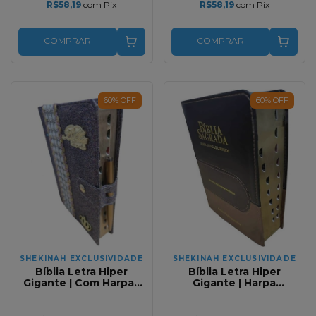
R$58,19
com
Pix
R$58,19
com
Pix
COMPRAR
COMPRAR
60
%
OFF
60
%
OFF
SHEKINAH EXCLUSIVIDADE
SHEKINAH EXCLUSIVIDADE
Bíblia Letra Hiper
Bíblia Letra Hiper
Gigante | Com Harpa |
Gigante | Harpa
Versão Especial | Capa
Avivada e Corinhos |
Carteira | Real Uva Full
Tricolor Marrom Full