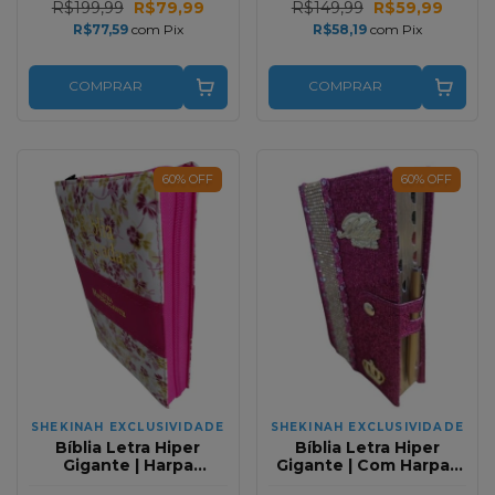
Color
Color
R$199,99
R$79,99
R$149,99
R$59,99
R$77,59
com
Pix
R$58,19
com
Pix
COMPRAR
COMPRAR
60
%
OFF
60
%
OFF
SHEKINAH EXCLUSIVIDADE
SHEKINAH EXCLUSIVIDADE
Bíblia Letra Hiper
Bíblia Letra Hiper
Gigante | Harpa
Gigante | Com Harpa |
Avivada e Corinhos |
Versão Especial | Capa