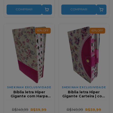
COMPRAR
COMPRAR
60
%
OFF
60
%
OFF
SHEKINAH EXCLUSIVIDADE
SHEKINAH EXCLUSIVIDADE
Bíblia letra Hiper
Bíblia letra Hiper
Gigante com Harpa
Gigante Carteira | com
Relevo Floral Bege Pink
Harpa | Meia lua Flores
Full Color
Bege e Pink Full Color
R$149,99
R$59,99
R$149,99
R$59,99