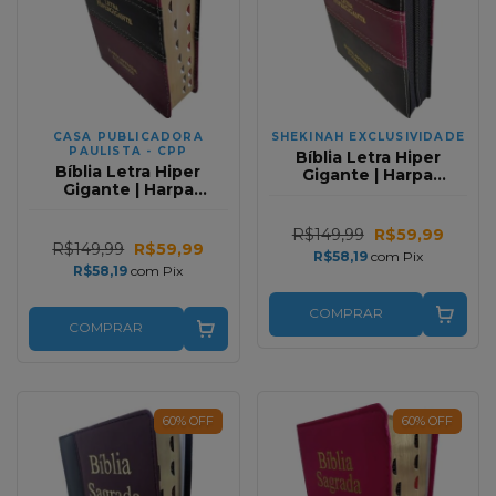
CASA PUBLICADORA
SHEKINAH EXCLUSIVIDADE
PAULISTA - CPP
Bíblia Letra Hiper
Bíblia Letra Hiper
Gigante | Harpa
Gigante | Harpa
Avivada e Corinhos |
Avivada e Corinhos |
Zíper | Preto e Vinho
Bicolor Vinho e Preto
Full Color
R$149,99
R$59,99
Full Color
R$149,99
R$59,99
R$58,19
com
Pix
R$58,19
com
Pix
COMPRAR
COMPRAR
60
%
OFF
60
%
OFF