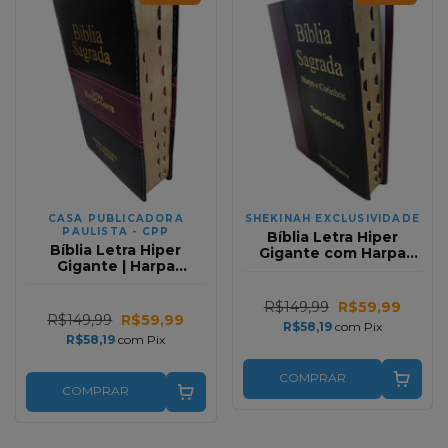
CASA PUBLICADORA
SHEKINAH EXCLUSIVIDADE
PAULISTA - CPP
Bíblia Letra Hiper
Bíblia Letra Hiper
Gigante com Harpa
Gigante | Harpa
Premium Bicolor Preta
Avivada e Corinhos |
e Vinho RC Full Color
BIcolor Preta e Vinho
R$149,99
R$59,99
Full Color
R$149,99
R$59,99
R$58,19
com
Pix
R$58,19
com
Pix
COMPRAR
COMPRAR