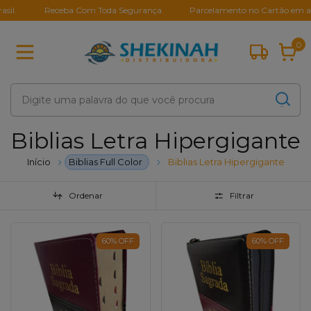
Receba Com Toda Segurança
Parcelamento no Cartão em até 10
0
Biblias Letra Hipergigante
Início
Biblias Full Color
Biblias Letra Hipergigante
Ordenar
Filtrar
60
%
OFF
60
%
OFF