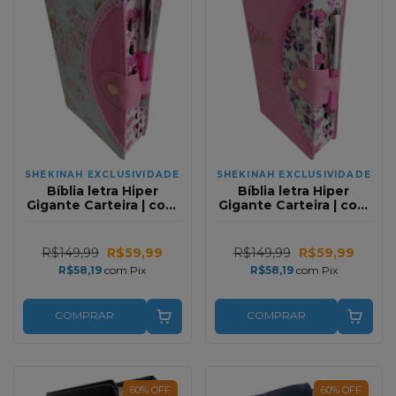
SHEKINAH EXCLUSIVIDADE
SHEKINAH EXCLUSIVIDADE
Bíblia letra Hiper
Bíblia letra Hiper
Gigante Carteira | com
Gigante Carteira | com
Harpa | Meia lua Flores
Harpa | Meia lua Rosa
Verde e Rosa Full Color
Floral Full Color
R$149,99
R$59,99
R$149,99
R$59,99
R$58,19
com
Pix
R$58,19
com
Pix
COMPRAR
COMPRAR
60
%
OFF
60
%
OFF