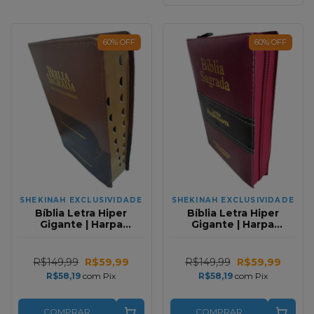
60
%
OFF
60
%
OFF
SHEKINAH EXCLUSIVIDADE
SHEKINAH EXCLUSIVIDADE
Bíblia Letra Hiper
Bíblia Letra Hiper
Gigante | Harpa
Gigante | Harpa
Avivada e Corinhos |
Avivada e Corinhos |
Tricolor Marrom e
Zíper | Vinho e Preta
Preta Full Color
Full Color
R$149,99
R$59,99
R$149,99
R$59,99
R$58,19
com
Pix
R$58,19
com
Pix
COMPRAR
COMPRAR