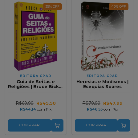
35
%
OFF
40
%
OFF
EDITORA CPAD
EDITORA CPAD
Guia de Seitas e
Heresias e Modismos |
Religiões | Bruce Bickel
Esequias Soares
e Stan Jantz
R$69,99
R$45,50
R$79,99
R$47,99
R$44,14
com
Pix
R$46,55
com
Pix
COMPRAR
COMPRAR