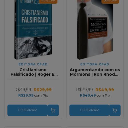
40
%
OFF
38
%
OFF
EDITORA CPAD
EDITORA CPAD
Cristianismo
Argumentando com os
Falsificado | Roger E.
Mórmons | Ron Rhodes
Olson
& Marian Bodine
R$49,99
R$29,99
R$79,99
R$49,99
R$29,09
com
Pix
R$48,49
com
Pix
COMPRAR
COMPRAR