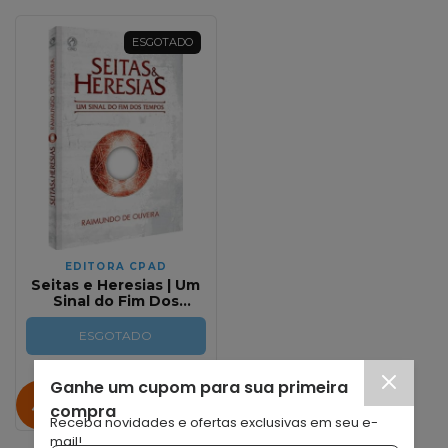
ESGOTADO
EDITORA CPAD
Seitas e Heresias | Um
Sinal do Fim Dos
Tempos
ESGOTADO
Ganhe um cupom para sua primeira
Avise-me quando
compra
chegar!
Receba novidades e ofertas exclusivas em seu e-
mail!