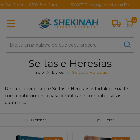
ão em até 10X Sem Juros
3%OFF Para pagamentos no Pix
Milhar
0
Seitas e Heresias
Início
Livros
Seitas e Heresias
Descubra livros sobre Seitas e Heresias e fortaleça sua fé
com conhecimento para identificar e combater falsas
doutrinas.
Ordenar
Filtrar