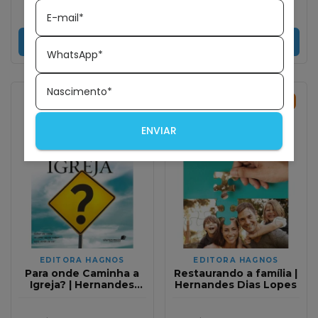
R$29,09
com
Pix
R$29,09
com
Pix
E-mail*
COMPRAR
COMPRAR
WhatsApp*
Nascimento*
35
%
OFF
40
%
OFF
ENVIAR
EDITORA HAGNOS
EDITORA HAGNOS
Para onde Caminha a
Restaurando a família |
Igreja? | Hernandes
Hernandes Dias Lopes
Dias Lopes