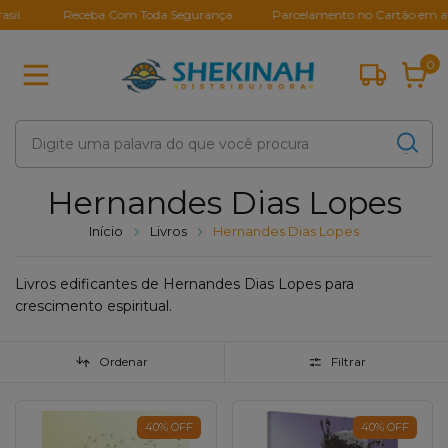
Receba Com Toda Segurança
Parcelamento no Cartão em até 10X
0
Hernandes Dias Lopes
Início
Livros
Hernandes Dias Lopes
Livros edificantes de Hernandes Dias Lopes para
crescimento espiritual.
Ordenar
Filtrar
40
%
OFF
40
%
OFF