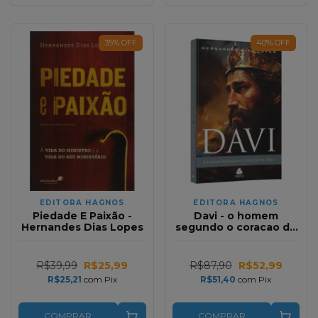
35
%
OFF
40
%
OFF
EDITORA HAGNOS
EDITORA HAGNOS
Piedade E Paixão -
Davi - o homem
Hernandes Dias Lopes
segundo o coracao de
Deus | Hernandes Dias
Lopes
R$39,99
R$25,99
R$87,90
R$52,99
R$25,21
com
Pix
R$51,40
com
Pix
COMPRAR
COMPRAR