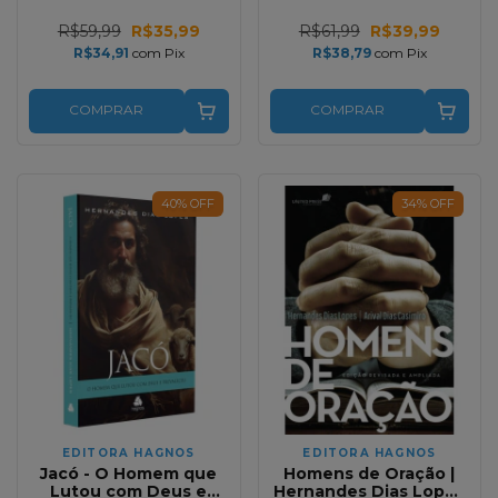
R$59,99
R$35,99
R$61,99
R$39,99
R$34,91
com
Pix
R$38,79
com
Pix
COMPRAR
COMPRAR
40
%
OFF
34
%
OFF
EDITORA HAGNOS
EDITORA HAGNOS
Jacó - O Homem que
Homens de Oração |
Lutou com Deus e
Hernandes Dias Lopes