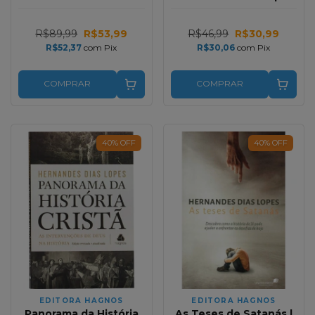
Prevaleceu Hernandes
e Arival Dias Casimiro
Dias Lopes
R$89,99
R$53,99
R$46,99
R$30,99
R$52,37
com
Pix
R$30,06
com
Pix
COMPRAR
COMPRAR
40
%
OFF
40
%
OFF
EDITORA HAGNOS
EDITORA HAGNOS
Panorama da História
As Teses de Satanás |