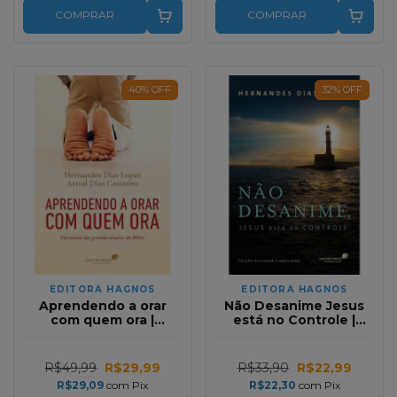
COMPRAR
COMPRAR
40
%
OFF
32
%
OFF
EDITORA HAGNOS
EDITORA HAGNOS
Aprendendo a orar
Não Desanime Jesus
com quem ora |
está no Controle |
Hernandes Dias Lopes
Hernandes Dias Lopes
R$49,99
R$29,99
R$33,90
R$22,99
R$29,09
com
Pix
R$22,30
com
Pix