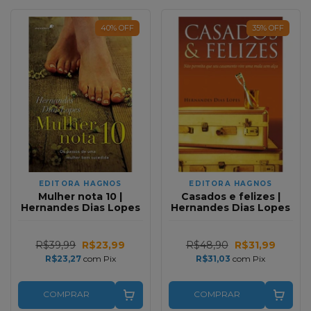
40
%
OFF
35
%
OFF
EDITORA HAGNOS
EDITORA HAGNOS
Mulher nota 10 |
Casados e felizes |
Hernandes Dias Lopes
Hernandes Dias Lopes
R$39,99
R$23,99
R$48,90
R$31,99
R$23,27
com
Pix
R$31,03
com
Pix
COMPRAR
COMPRAR