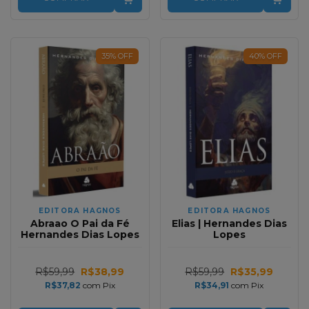
35
%
OFF
40
%
OFF
EDITORA HAGNOS
EDITORA HAGNOS
Abraao O Pai da Fé
Elias | Hernandes Dias
Hernandes Dias Lopes
Lopes
R$59,99
R$38,99
R$59,99
R$35,99
R$37,82
com
Pix
R$34,91
com
Pix