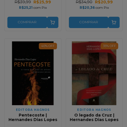
R$39,99
R$25,99
R$34,90
R$20,99
R$25,21
com
Pix
R$20,36
com
Pix
COMPRAR
COMPRAR
40
%
OFF
35
%
OFF
EDITORA HAGNOS
EDITORA HAGNOS
Pentecoste |
O legado da Cruz |
Hernandes Dias Lopes
Hernandes Dias Lopes