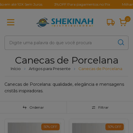
o em até 10X Sem Juros
3%OFF Para pagamentos no Pix
Milhares
0
Canecas de Porcelana
Início
Artigos para Presente
Canecas de Porcelana
Canecas de Porcelana: qualidade, elegância e mensagens
cristãs inspiradoras.
Ordenar
Filtrar
50
%
OFF
50
%
OFF