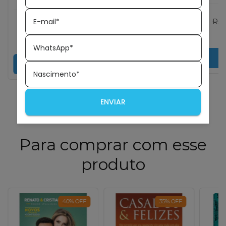
para Casais: 365
Devocional |
Casa
meditações para
Timothy Keller e
solidificar seu
Kathy Keller
E-mail*
R$69,99
R$45,50
R$4
relacionamento
R$59,99
R$38,99
R$44,14
com
Pix
R
conjugal
R$37,82
com
Pix
WhatsApp*
COMPRAR
C
COMPRAR
Nascimento*
ENVIAR
Para comprar com esse
produto
40
%
OFF
35
%
OFF