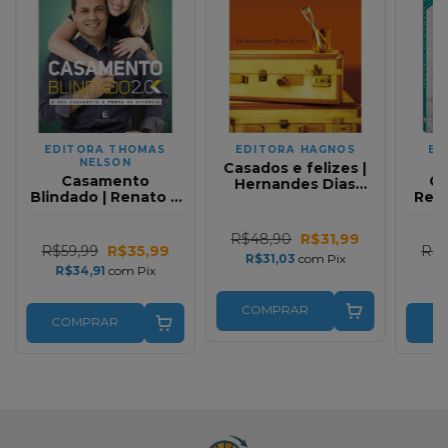
EDITORA THOMAS
ED
EDITORA HAGNOS
NELSON
Casados e felizes |
Casamento
C
Hernandes Dias
Blindado | Renato e
Rein
Lopes
Cristiane Cardoso
R$48,90
R$31,99
R$59,99
R$35,99
R$5
R$31,03
com
Pix
R$34,91
com
Pix
R
COMPRAR
COMPRAR
C