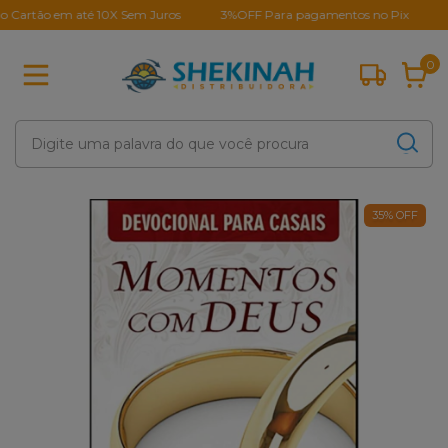
rtão em até 10X Sem Juros
3%OFF Para pagamentos no Pix
Milh
0
35
%
OFF