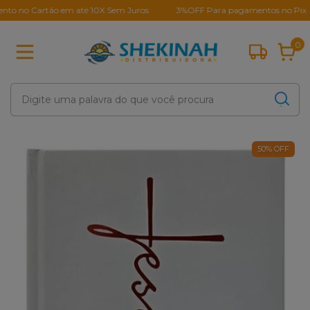
 Cartão em até 10X Sem Juros
3%OFF Para pagamentos no Pix
0
50
%
OFF