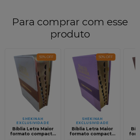
Para comprar com esse
produto
50
%
OFF
50
%
OFF
SHEKINAH
SHEKINAH
EXCLUSIVIDADE
EXCLUSIVIDADE
E
Bíblia Letra Maior
Bíblia Letra Maior
Bíb
formato compacto
formato compacto
for
com Harpa ARC Full
com Harpa ARC Full
com 