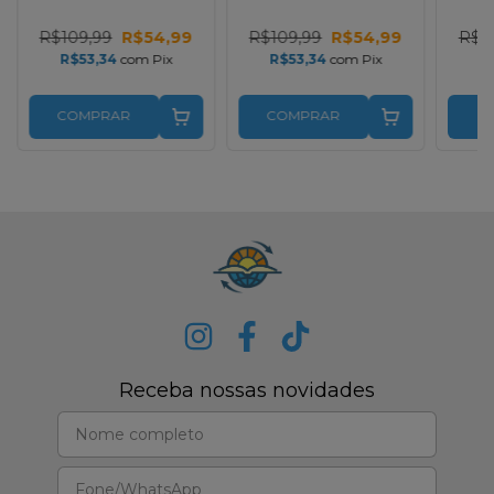
Color Premium
Color Premium
Co
Bicolor Creme e
Bicolor Lilas e Roxa
Bic
R$109,99
R$54,99
R$109,99
R$54,99
R$1
Marrom com Índice
com Índice
Cre
R$53,34
com
Pix
R$53,34
com
Pix
R
COMPRAR
COMPRAR
C
Receba nossas novidades