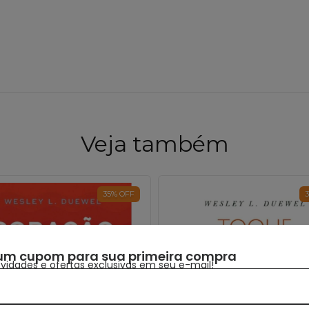
Veja também
35
%
OFF
um cupom para sua primeira compra
idades e ofertas exclusivas em seu e-mail!