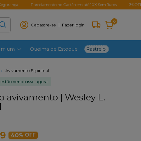
Parcelamento no Cartão em até 10X Sem Juros
3%OFF Para paga
0
Cadastre-se
|
Fazer login
Rastreio
remium
Queima de Estoque
Avivamento Espiritual
estão vendo isso agora
o avivamento | Wesley L.
l
99
40
% OFF