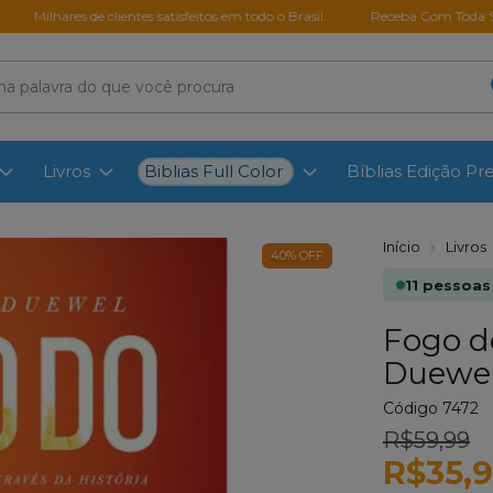
es de clientes satisfeitos em todo o Brasil.
Receba Com Toda Segurança
Biblias Full Color
Livros
Bíblias Edição P
Início
Livros
40
%
OFF
11 pessoas
Fogo d
Duewe
Código
7472
R$59,99
R$35,