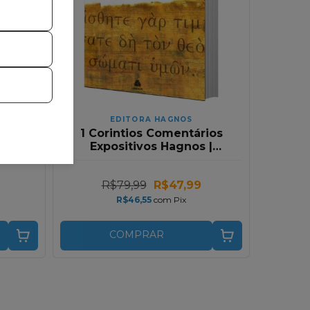
EDITORA HAGNOS
meio
1 Corintios Comentários
L.
Expositivos Hagnos |
Hernandes Dias Lopes
R$79,99
R$47,99
R$46,55
com
Pix
COMPRAR