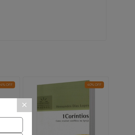
34
%
OFF
40
%
OFF