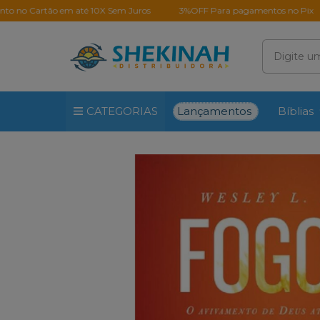
ão em até 10X Sem Juros
3%OFF Para pagamentos no Pix
Milhar
Lançamentos
CATEGORIAS
Bíblias