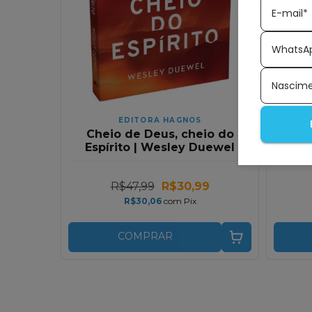
E-mail*
WhatsA
Nascim
EDITORA HAGNOS
Cheio de Deus, cheio do
Cor
Espírito | Wesley Duewel
Espí
R$47,99
R$30,99
R$30,06
com
Pix
COMPRAR