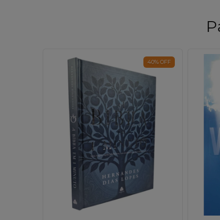
P
40
%
OFF