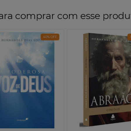
ara comprar com esse produ
40
%
OFF