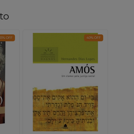
to
35
%
OFF
40
%
OFF