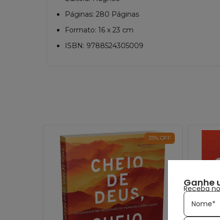
Páginas: 280 Páginas
Formato: 16 x 23 cm
ISBN: 9788524305009
35
%
OFF
Ganhe 
Receba nov
Nome*