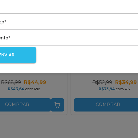
pp*
ento*
EDITORA HAGNOS
EDITORA HAGNOS
ENVIAR
ação em chamas pelo
Toque o mundo por 
rito | Wesley L. Duewel
da oração | Wesley 
Duewel
R$68,99
R$44,99
R$52,99
R$34,99
R$43,64
com
Pix
R$33,94
com
Pix
COMPRAR
COMPRAR