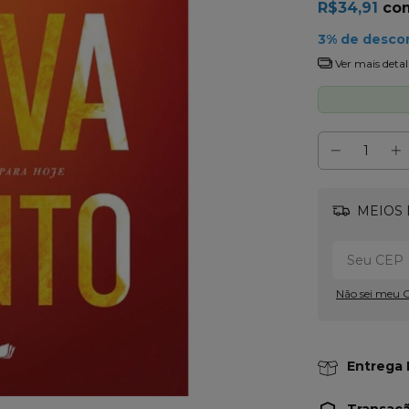
R$34,91
co
3% de desco
Ver mais detal
MEIOS 
Não sei meu 
Entrega 
Transaç