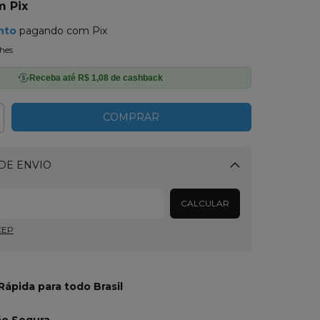
m
Pix
nto
pagando com Pix
hes
Receba até R$ 1,08 de cashback
DE ENVIO
Alterar CEP
CALCULAR
CEP
Rápida para todo Brasil
ão Segura