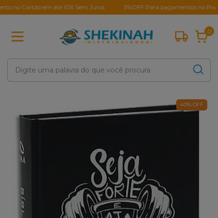
o Cartão em até 10X Sem Juros
3%OFF Para pagamentos no Pix
0
40
%
OFF