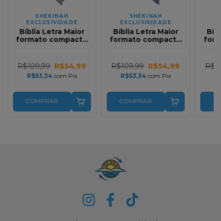
SHEKINAH
SHEKINAH
EXCLUSIVIDADE
EXCLUSIVIDADE
E
Bíblia Letra Maior
Bíblia Letra Maior
Bíb
formato compacto
formato compacto
for
com Harpa ARC Full
com Harpa ARC Full
com 
Color Premium
Color Premium
Co
Bicolor Creme e
Bicolor Lilas e Roxa
Bic
R$109,99
R$54,99
R$109,99
R$54,99
R$1
Marrom com Índice
com Índice
Cre
R$53,34
com
Pix
R$53,34
com
Pix
R
COMPRAR
COMPRAR
C