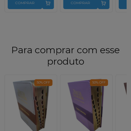
COMPRAR
COMPRAR
C
Para comprar com esse
produto
50
%
OFF
50
%
OFF