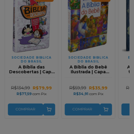
SOCIEDADE BIBLICA
SOCIEDADE BIBLICA
ED
DO BRASIL
DO BRASIL
A Bíblia das
A Bíblia do Bebê
A 
Descobertas | Capa
Ilustrada | Capa
ti
Dura Plástica
Almofadada
esc
Ilustrada | Meninas
R$134,99
R$79,99
R$59,99
R$35,99
R$5
R$77,59
com
Pix
R$34,91
com
Pix
R
COMPRAR
COMPRAR
C