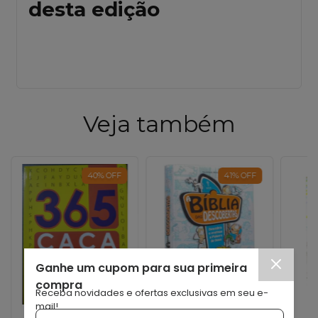
desta edição
Veja também
40
%
OFF
41
%
OFF
Ganhe um cupom para sua primeira
compra
Receba novidades e ofertas exclusivas em seu e-
mail!
SHEKINAH
SOCIEDADE BIBLICA