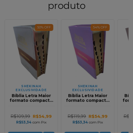
produto
50
%
OFF
54
%
OFF
SHEKINAH
SHEKINAH
EXCLUSIVIDADE
EXCLUSIVIDADE
E
Bíblia Letra Maior
Bíblia Letra Maior
Bíb
formato compacto
formato compacto
for
com Harpa ARC Full
com Harpa ARC Full
com 
Color Premium
Color Premium
Co
Bicolor Creme e
Bicolor Lilas e Pink
Bic
R$109,99
R$54,99
R$119,99
R$54,99
R$1
Marrom com Índice
com Índice
Mar
R$53,34
com
Pix
R$53,34
com
Pix
R