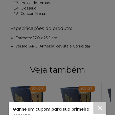
Índice de temas;
Glossário;
Concordância.
Especificações do produto:
Formato: 17,0 x 23,5 cm
Versão: ARC (Almeida Revista e Corrigida)
Veja também
50
%
OFF
50
%
OFF
Ganhe um cupom para sua primeira