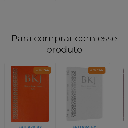
Para comprar com esse
produto
41
%
OFF
41
%
OFF
EDITORA BV
EDITORA BV