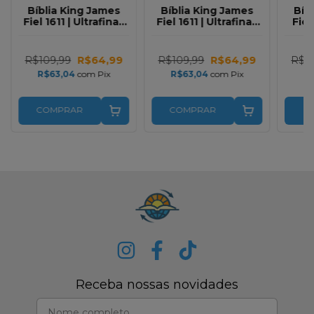
Bíblia King James
Bíblia King James
Bíb
Fiel 1611 | Ultrafina |
Fiel 1611 | Ultrafina |
Fiel
Terra cota
Branca
R$109,99
R$64,99
R$109,99
R$64,99
R$1
R$63,04
com
Pix
R$63,04
com
Pix
R
COMPRAR
COMPRAR
C
Receba nossas novidades