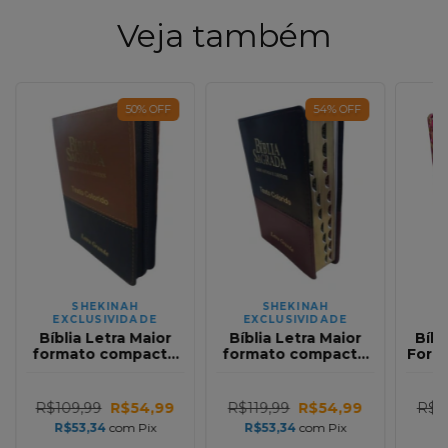
Veja também
50
%
OFF
54
%
OFF
SHEKINAH
SHEKINAH
EXCLUSIVIDADE
EXCLUSIVIDADE
E
Bíblia Letra Maior
Bíblia Letra Maior
Bíbl
formato compacto
formato compacto
Form
com Harpa ARC Full
com Harpa ARC Full
Com 
Color Premium
Color Premium
Es
Bicolor Marrom e
Bicolor Vinho e
Cart
R$109,99
R$54,99
R$119,99
R$54,99
R$1
Preto Ziper com
Preto com Índice
R$53,34
com
Pix
R$53,34
com
Pix
R
Índice