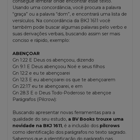
consegue lembrar onde encontrar esse texto.
Usando uma concordância, você procura a palavra
“graça” ou a palavra “dom”, e encontrará uma lista de
versículos. Na concordância da BKJ 1611 você
também pode buscar algumas palavras pelo verbo e
suas derivações verbais, buscando assim ser mais
conciso e rápido, exemplo:
ABENÇOAR
Gn 1:22 E Deus os abençoou, dizendo
Gn 9:1 E Deus abençoou Noé e seus filhos
Gn 12:2 e eu te abençoarei
Gn 12:3 E eu abençoarei os que te abençoarem
Gn 22:17 eu te abençoarei, e em
Gn 28:3 E o Deus Todo-Poderoso te abençoe
Parágrafos (Pilcrow):
Buscando apresentar novas ferramentas para a
qualidade do seu estudo,
a BV Books trouxe uma
novidade na BKJ 1611
, é a inclusão dos ­
pilcrows
como identificação dos parágrafos no texto sagrado.
Sabemos que a identificação do parágrafo nas