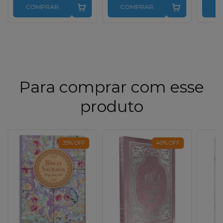
COMPRAR
COMPRAR
C
Para comprar com esse
produto
35
%
OFF
40
%
OFF