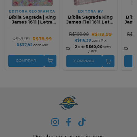
EDITORA GEOGRAFICA
EDITORA BV
Bíblia Sagrada | King
Bíblia Sagrada King
Bíbl
James 1611 | Letra
James Fiel 1611 Letra
James
Normal | Capa Dura |
Extra Gigante Capa
Extr
Cálamo e Canela
Rose
R$199,99
R$119,99
R$1
R$59,99
R$38,99
R$116,39
com
Pix
R$
R$37,82
com
Pix
2
x de
R$60,00
sem
2
juros
COMPRAR
COMPRAR
C