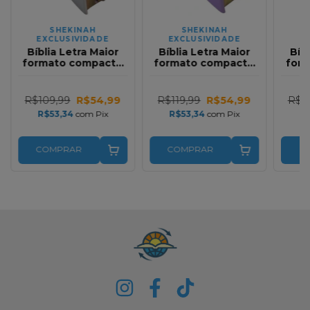
SHEKINAH
SHEKINAH
EXCLUSIVIDADE
EXCLUSIVIDADE
E
Bíblia Letra Maior
Bíblia Letra Maior
Bíb
formato compacto
formato compacto
for
com Harpa ARC Full
com Harpa ARC Full
com 
Color Premium
Color Premium
Co
Bicolor Creme e
Bicolor Lilas e Pink
Bico
R$109,99
R$54,99
R$119,99
R$54,99
R$1
Marrom com Índice
com Índice
R$53,34
com
Pix
R$53,34
com
Pix
R
COMPRAR
COMPRAR
C