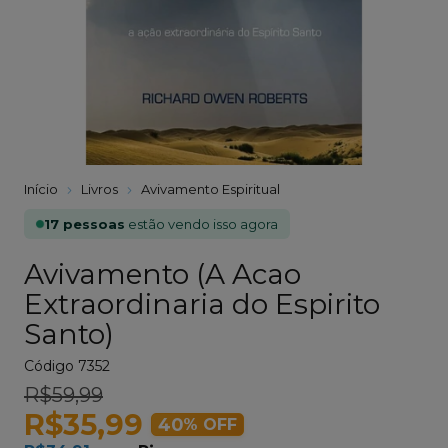
Início
Livros
Avivamento Espiritual
16 pessoas
estão vendo isso agora
Avivamento (A Acao
Extraordinaria do Espirito
Santo)
Código
7352
R$59,99
R$35,99
40
% OFF