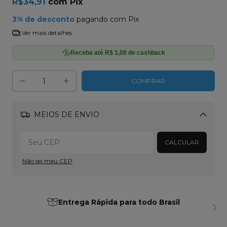
R$34,91
com
Pix
3% de desconto
pagando com Pix
Ver mais detalhes
Receba até R$ 1,08 de cashback
MEIOS DE ENVIO
Alterar CEP
CALCULAR
Não sei meu CEP
ápida para todo Brasil
Transaçã
com proteçã